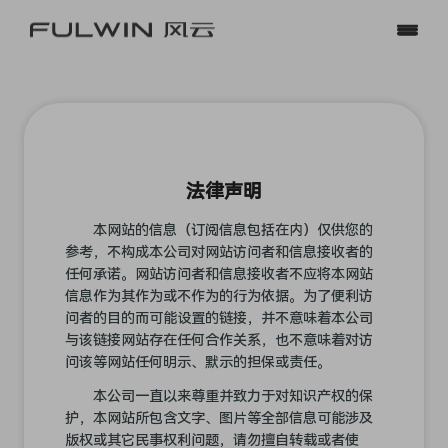
10.99-12.99万元
预约品鉴
门店查询
资讯
A9L
法律声明
14.99-20.79万元
本网站的信息（订阅信息包括在内）仅供您的
参考，不构成本公司对网站访问者和信息接收者的
任何承诺。网站访问者和信息接收者不应将本网站
信息作为其作为或不作为的行为依据。为了便利访
问者的目的而可能设置的链接，并不意味着本公司
与该链接网站存在任何合作关系，也不意味着对访
A8L
问该等网站任何明示、默示的担保或责任。
12.99万元-14.99万元
本公司一直以来尊重并致力于对知识产权的保
护，本网站所包含文字、图片等全部信息可能涉及
版权或其它民事权利问题，请勿擅自转载或者使