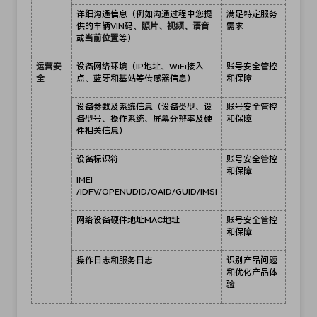
详细沟通信息（例如沟通过程中您提
满足特定服务
供的车辆VIN码、
照片、视频、语音
需求
或
当前位置
等）
运营安
设备网络环境（IP地址、WiFi接入
账号安全管控
全
点、蓝牙和基站等传感器信息）
和保障
设备参数及系统信息（设备类型、设
账号安全管控
备型号、操作系统、屏幕分辨率及硬
和保障
件相关信息）
设备标识符
账号安全管控
和保障
IMEI
/IDFV/OPENUDID/OAID/GUID/IMSI
网络设备硬件地址
MAC地址
账号安全管控
和保障
操作日志和服务日志
识别产品问题
和优化产品体
验